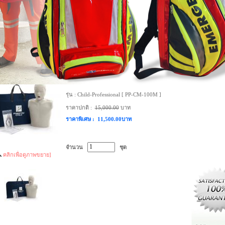
ธิตการสอนฟื้นคืนชีพ [ CPR MANIKIN]
ซีพีอาร์ ( CPR ) เด็กโต - ครึ่งตัว (ไม่มีแขน) [พร้อมไฟแสดงผล]
รหัส :
48-5141-1
ยี่ห้อ :
PRESTAN® U.S.A.
รุ่น :
Child-Professional [ PP-CM-100M ]
ราคาปกติ :
15,000.00
บาท
ราคาพิเศษ :
11,500.00บาท
จำนวน
ชุด
คลิกเพื่อดูภาพขยาย]