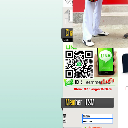
หุ่นสา
หุ่น
[
:
:
ลืมรหัสผ่าน