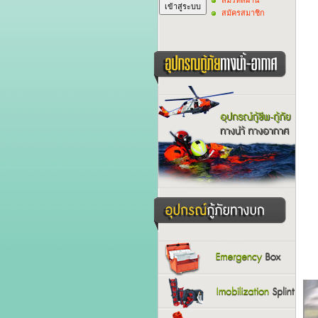
สมัครสมาชิก