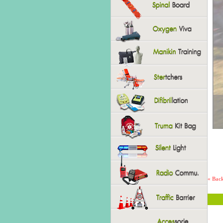
EMS-SAVERS ศูนย์จำหน
ก์ชั่น,รถเข็นผู้ป่วยฉุ
Bo
ป่วย,SpinalBoard,Scoo
Spinal Board,Spine Bo
Manikin CPR Trainin
Portable ),แผ่นกระดาน
ยาสามัญ,กระเป๋าปฐมพยา
PerfitACE Collar, Ph
2 Fold, 4Foldชุดเฝือ
กระดานลำเลียงผู้บาดเจ
« Bac